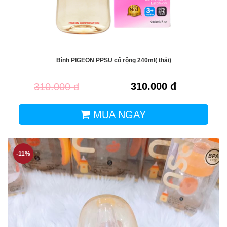
Bình PIGEON PPSU cổ rộng 240ml( thái)
310.000 đ
310.000 đ
MUA NGAY
-11%