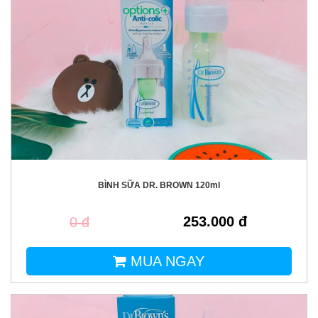
BÌNH SỮA DR. BROWN 120ml
253.000 đ
0 đ
MUA NGAY