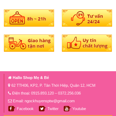
Hallo Shop Mẹ & Bé
62 TTH06, KP2, P. Tân Thới Hiệp, Quận 12, HCM
Điện thoại: 0915.893.120 – 0372.256.036
Email: ngockhuyensptw@gmail.com
Facebook
Twitter
Youtube