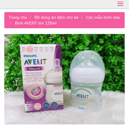
Trang chủ
Đồ dùng ăn dặm cho bé
Các mẫu bình sữa
Bình AVENT tím 125ml