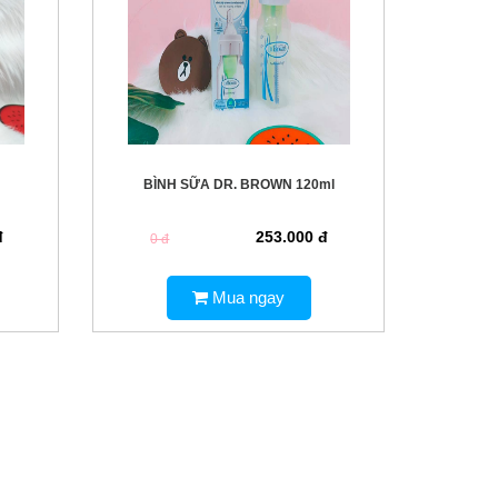
BÌNH SỮA DR. BROWN 120ml
đ
253.000 đ
0 đ
Mua ngay