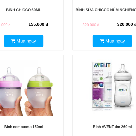
BÌNH CHICCO 60ML
BÌNH SỮA CHICCO NÚM NGHIÊNG
155.000 đ
320.000 
.000 đ
320.000 đ
Mua ngay
Mua ngay
Bình comotomo 150ml
Bình AVENT tím 260ml