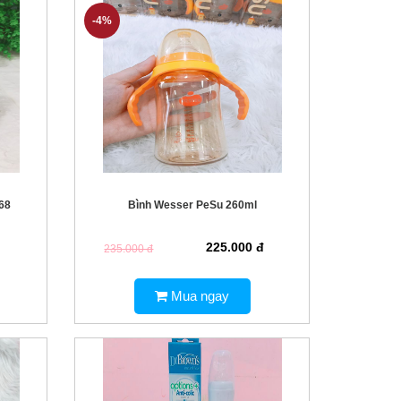
-4%
68
Bình Wesser PeSu 260ml
225.000 đ
235.000 đ
Mua ngay