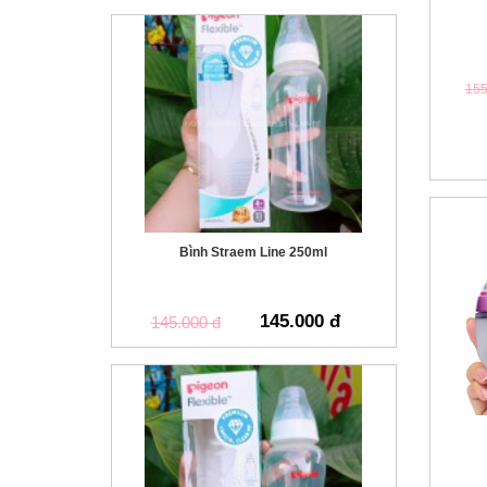
155
Bình Straem Line 250ml
145.000 đ
145.000 đ