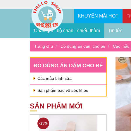
KHUYẾN MÃI HOT
Tr
Chăn gối - bộ chăn - chiếu thảm
Tin tức
Trang chủ
Đồ dùng ăn dặm cho bé
Các mẫu 
ĐỒ DÙNG ĂN DẶM CHO BÉ
Các mẫu bình sữa
Sản phẩm bảo vệ sức khỏe
SẢN PHẨM MỚI
-25%