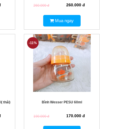
đ
260.000 đ
260.000 đ
Mua ngay
-11%
 thái)
Bình Wesser PESU 60ml
đ
170.000 đ
190.000 đ