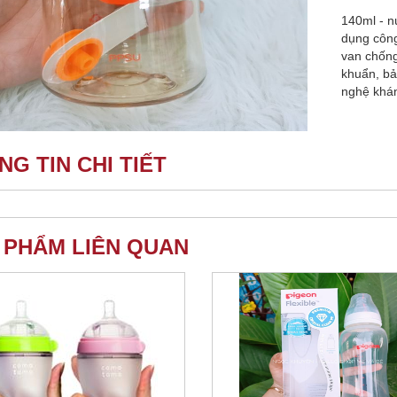
140ml - n
dụng côn
van chống
khuẩn, bả
nghệ khán
NG TIN CHI TIẾT
 PHẨM LIÊN QUAN